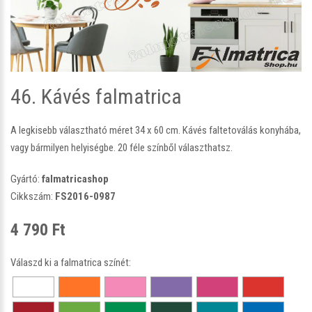
46. Kávés falmatrica
A legkisebb választható méret 34 x 60 cm. Kávés faltetoválás konyhába,
vagy bármilyen helyiségbe. 20 féle színből választhatsz.
Gyártó:
falmatricashop
Cikkszám:
FS2016-0987
4 790 Ft
Válaszd ki a falmatrica színét: