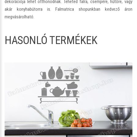
dekorációja lehet otthonodnak. Teheted falra, csempére, hűtőre, vagy
akár konyhabútorra is. Falmatrica shopunkban kedvező áron
megvásárolható.
HASONLÓ TERMÉKEK