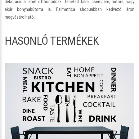
dekorációja lehet otthonodnak. Teheted falra, csempére, hűtőre, vagy
akár konyhabútorra is. Falmatrica shopunkban kedvező áron
megvásárolható.
HASONLÓ TERMÉKEK