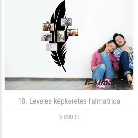
18. Leveles képkeretes falmatrica
5 890 Ft