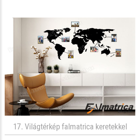
17. Világtérkép falmatrica keretekkel