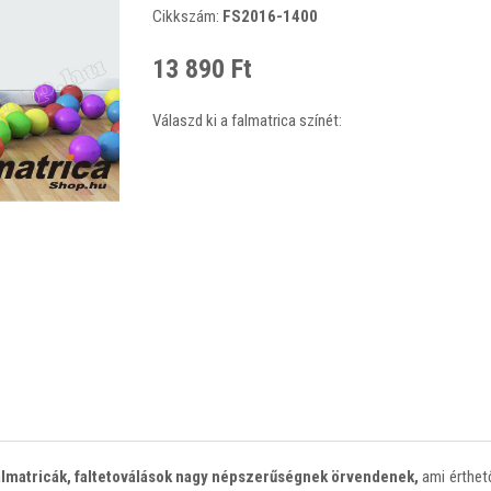
Cikkszám:
FS2016-1400
13 890 Ft
Válaszd ki a falmatrica színét:
almatricák, faltetoválások nagy népszerűségnek örvendenek,
ami érthető