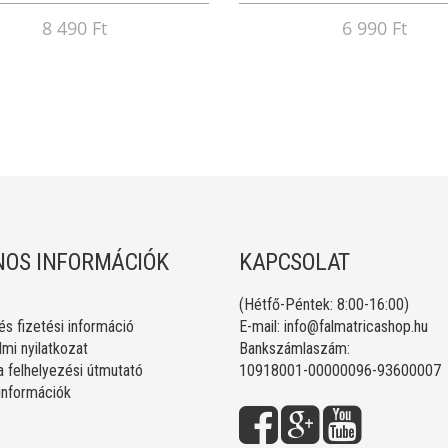
8 490 Ft
6 990 Ft
OS INFORMÁCIÓK
KAPCSOLAT
(Hétfő-Péntek: 8:00-16:00)
 és fizetési információ
E-mail:
info@falmatricashop.hu
mi nyilatkozat
Bankszámlaszám:
a felhelyezési útmutató
10918001-00000096-93600007
 információk