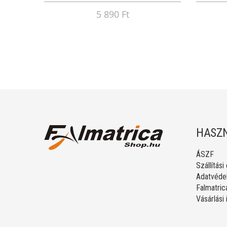
5 890 Ft
HASZN
ÁSZF
Szállítási
Adatvédel
Falmatric
Vásárlási