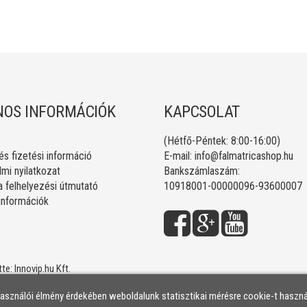
OS INFORMÁCIÓK
KAPCSOLAT
(Hétfő-Péntek: 8:00-16:00)
 és fizetési információ
E-mail:
info@falmatricashop.hu
mi nyilatkozat
Bankszámlaszám:
a felhelyezési útmutató
10918001-00000096-93600007
 információk
tte:
Innovip.hu Kft.
használói élmény érdekében weboldalunk statisztikai mérésre cookie-t haszná