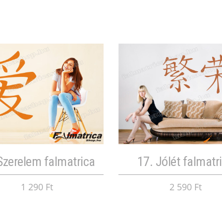
Szerelem falmatrica
17. Jólét falmatr
1 290 Ft
2 590 Ft