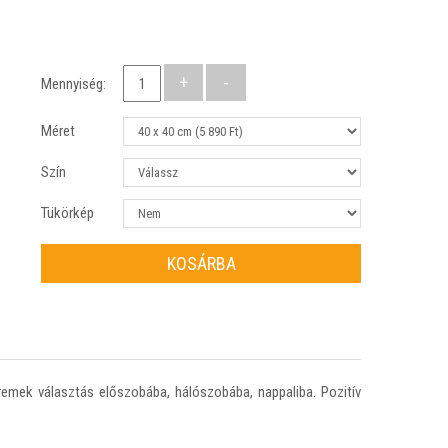
Mennyiség:
Méret
Szín
Tükörkép
KOSÁRBA
a remek választás előszobába, hálószobába, nappaliba. Pozitív