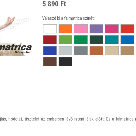
5 890 Ft
Válaszd ki a falmatrica színét:
ás, hódolat, tisztelet az emberben lévő isteni lélek előtt. Ez a falmatric