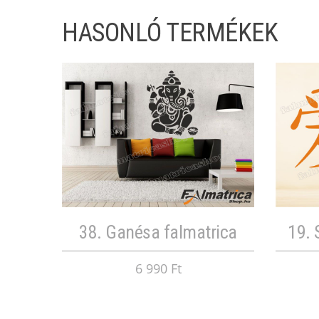
HASONLÓ TERMÉKEK
38. Ganésa falmatrica
19. 
6 990 Ft