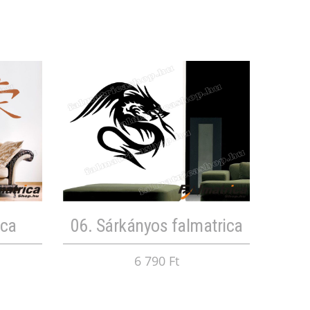
ica
06. Sárkányos falmatrica
6 790 Ft