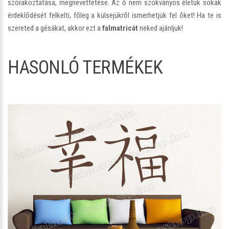
szórakoztatása, megnevettetése. Az ő nem szokványos életük sokak
érdeklődését felkelti, főleg a külsejükről ismerhetjük fel őket! Ha te is
szereted a gésákat, akkor ezt a
falmatricát
neked ajánljuk!
HASONLÓ TERMÉKEK