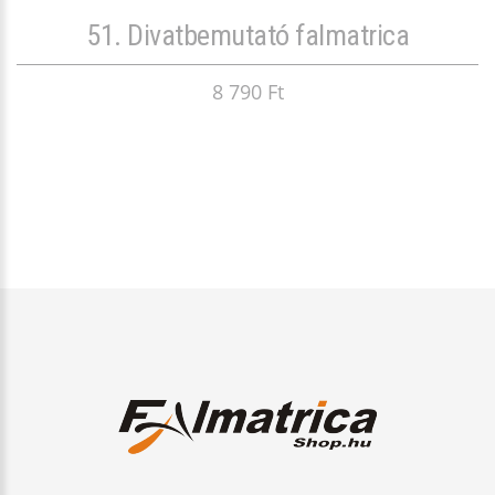
51. Divatbemutató falmatrica
8 790 Ft