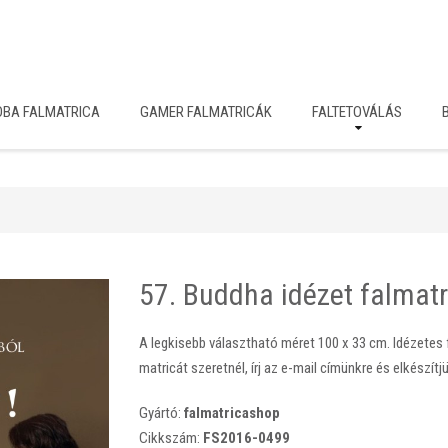
OBA FALMATRICA
GAMER FALMATRICÁK
FALTETOVÁLÁS
57. Buddha idézet falmatr
A legkisebb választható méret 100 x 33 cm. Idézetes f
matricát szeretnél, írj az e-mail címünkre és elkészítjü
Gyártó:
falmatricashop
Cikkszám:
FS2016-0499