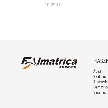
10 290 Ft
HASZN
ÁSZF
Szállítási
Adatvédel
Falmatric
Vásárlási