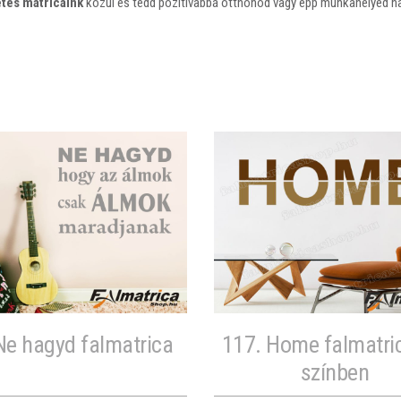
tes matricáink
közül és tedd pozitívabbá otthonod vagy épp munkahelyed ha
Ne hagyd falmatrica
117. Home falmatric
színben