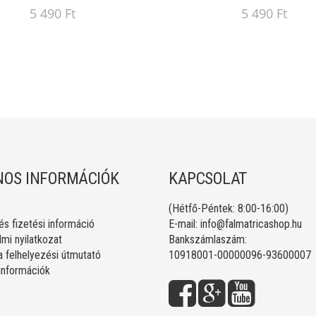
5 490 Ft
5 490 Ft
OS INFORMÁCIÓK
KAPCSOLAT
(Hétfő-Péntek: 8:00-16:00)
 és fizetési információ
E-mail:
info@falmatricashop.hu
mi nyilatkozat
Bankszámlaszám:
a felhelyezési útmutató
10918001-00000096-93600007
 információk