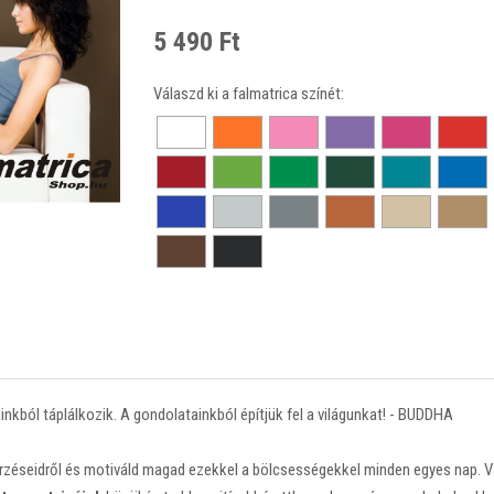
5 490 Ft
Válaszd ki a falmatrica színét:
inkból táplálkozik. A gondolatainkból építjük fel a világunkat! - BUDDHA
z érzéseidről és motiváld magad ezekkel a bölcsességekkel minden egyes nap. 