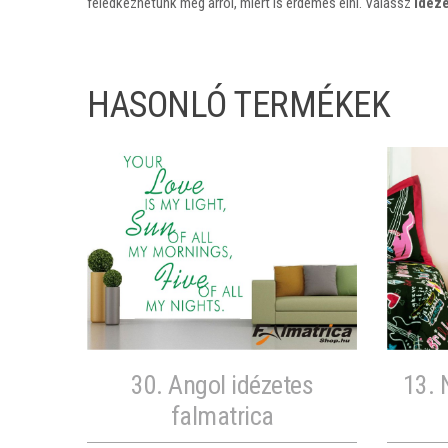
feledkezhetünk meg arról, miért is érdemes élni. Válassz
idéze
HASONLÓ TERMÉKEK
30. Angol idézetes
13. 
falmatrica