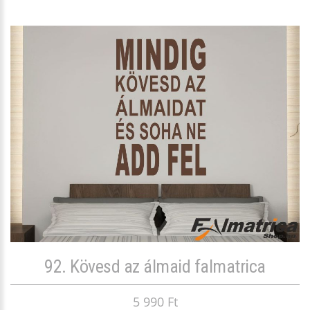
92. Kövesd az álmaid falmatrica
5 990 Ft