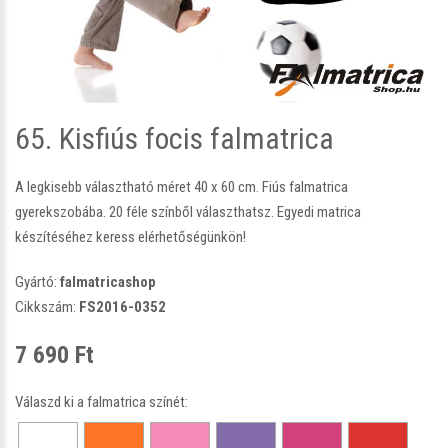
65. Kisfiús focis falmatrica
A legkisebb választható méret 40 x 60 cm. Fiús falmatrica
gyerekszobába. 20 féle színből választhatsz. Egyedi matrica
készítéséhez keress elérhetőségünkön!
Gyártó:
falmatricashop
Cikkszám:
FS2016-0352
7 690 Ft
Válaszd ki a falmatrica színét: