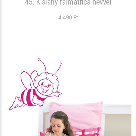
45. Kislány falmatrica névvel
4 490 Ft