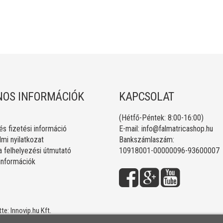
OS INFORMÁCIÓK
KAPCSOLAT
(Hétfő-Péntek: 8:00-16:00)
 és fizetési információ
E-mail:
info@falmatricashop.hu
mi nyilatkozat
Bankszámlaszám:
a felhelyezési útmutató
10918001-00000096-93600007
 információk
tte:
Innovip.hu Kft.