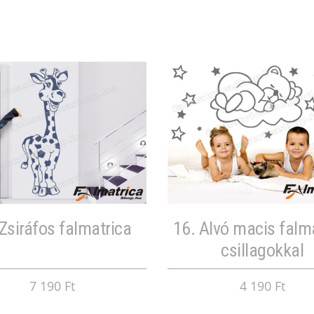
 Zsiráfos falmatrica
16. Alvó macis falm
csillagokkal
7 190 Ft
4 190 Ft