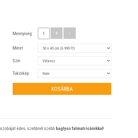
Mennyiség:
Méret
Szín
Tükörkép
KOSÁRBA
d szobáját édes, szebbnél szebb
baglyos falmatricáinkkal
!