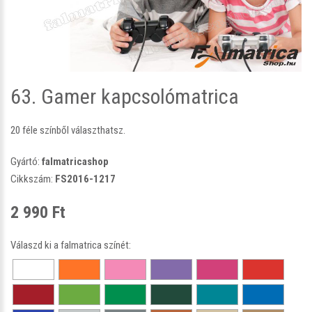
63. Gamer kapcsolómatrica
20 féle színből választhatsz.
Gyártó:
falmatricashop
Cikkszám:
FS2016-1217
2 990 Ft
Válaszd ki a falmatrica színét: