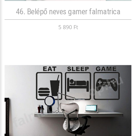
46. Belépő neves gamer falmatrica
5 890 Ft