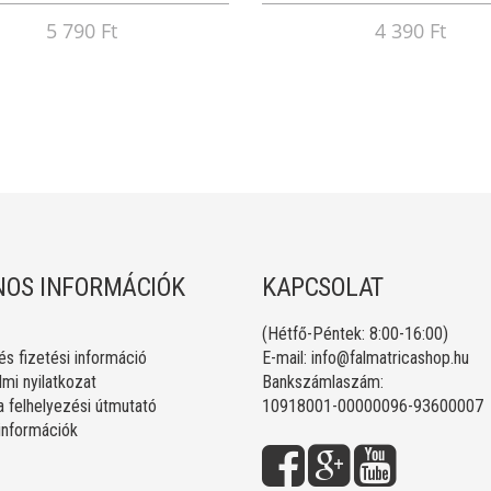
5 790 Ft
4 390 Ft
OS INFORMÁCIÓK
KAPCSOLAT
(Hétfő-Péntek: 8:00-16:00)
 és fizetési információ
E-mail:
info@falmatricashop.hu
mi nyilatkozat
Bankszámlaszám:
a felhelyezési útmutató
10918001-00000096-93600007
 információk