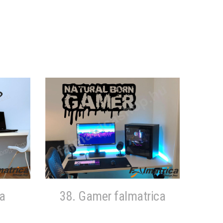
a
38. Gamer falmatrica