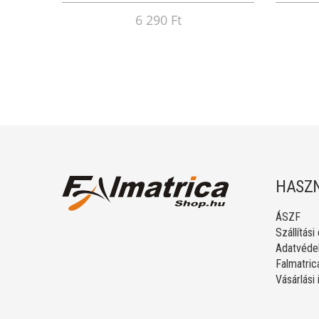
6 290 Ft
HASZN
ÁSZF
Szállítási
Adatvédel
Falmatric
Vásárlási