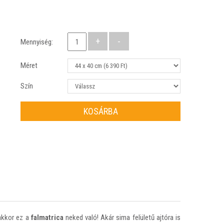
Mennyiség:
Méret
Szín
KOSÁRBA
 akkor ez a
falmatrica
neked való! Akár sima felületű ajtóra is