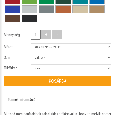
Mennyiség:
Méret
Szín
Tükörkép
KOSÁRBA
Termék információ
Mutasd meg barátaidnak falad kidekorálásával is, hogy te melyik gamer