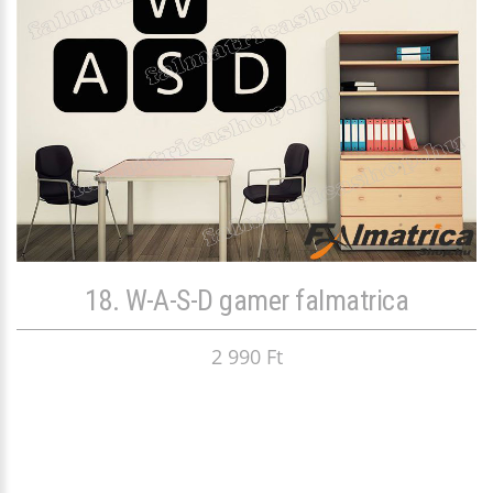
18. W-A-S-D gamer falmatrica
2 990 Ft