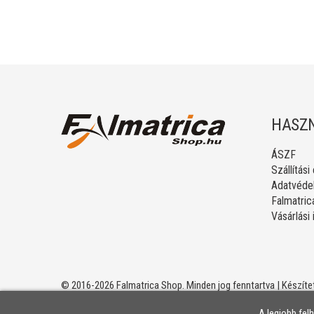
HASZN
ÁSZF
Szállítási
Adatvédel
Falmatric
Vásárlási
© 2016-2026 Falmatrica Shop. Minden jog fenntartva | Készíte
A legjobb fel