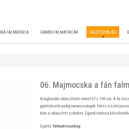
OBA FALMATRICA
GAMER FALMATRICÁK
FALTETOVÁLÁS
06. Majmocska a fán falm
A legkisebb választható méret 67 x 100 cm. A fa törz
gyümölcsök pedig narancssárgák. Ha ez a színösszeál
bele a választott színeket. Egyedi matrica készítésé
Gyártó:
falmatricashop