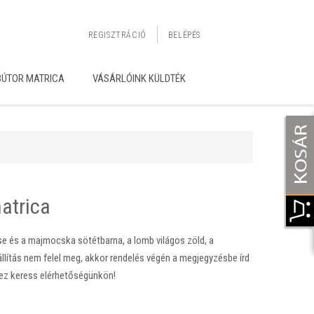
REGISZTRÁCIÓ
BELÉPÉS
BÚTOR MATRICA
VÁSÁRLÓINK KÜLDTÉK
atrica
se és a majmocska sötétbarna, a lomb világos zöld, a
lítás nem felel meg, akkor rendelés végén a megjegyzésbe írd
hez keress elérhetőségünkön!