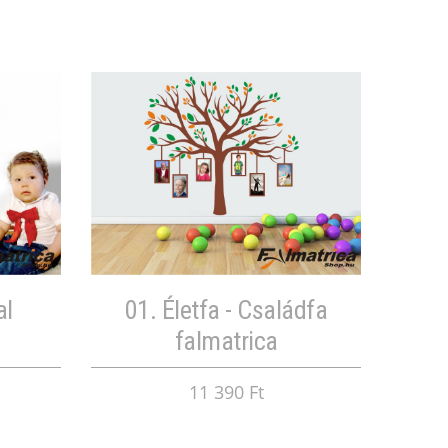
al
01. Életfa - Családfa
falmatrica
11 390 Ft