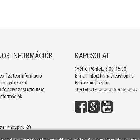
OS INFORMÁCIÓK
KAPCSOLAT
(Hétfő-Péntek: 8:00-16:00)
 és fizetési információ
E-mail:
info@falmatricashop.hu
mi nyilatkozat
Bankszámlaszám:
a felhelyezési útmutató
10918001-00000096-93600007
 információk
tte:
Innovip.hu Kft.
használói élmény érdekében weboldalunk statisztikai mérésre cookie-t haszná