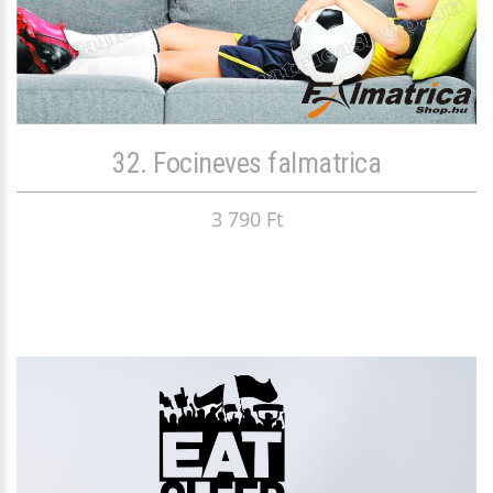
32. Focineves falmatrica
3 790 Ft