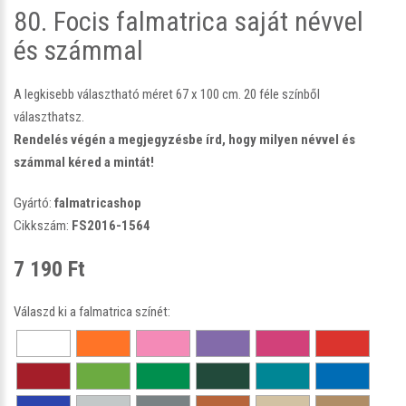
80. Focis falmatrica saját névvel
és számmal
A legkisebb választható méret 67 x 100 cm. 20 féle színből
választhatsz.
Rendelés végén a megjegyzésbe írd, hogy milyen névvel és
számmal kéred a mintát!
Gyártó:
falmatricashop
Cikkszám:
FS2016-1564
7 190 Ft
Válaszd ki a falmatrica színét: