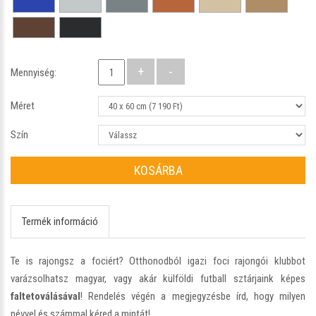
Mennyiség:
Méret
Szín
KOSÁRBA
Termék információ
Te is rajongsz a fociért? Otthonodból igazi foci rajongói klubbot
varázsolhatsz magyar, vagy akár külföldi futball sztárjaink képes
faltetoválásával
! Rendelés végén a megjegyzésbe írd, hogy milyen
névvel és számmal kéred a mintát!