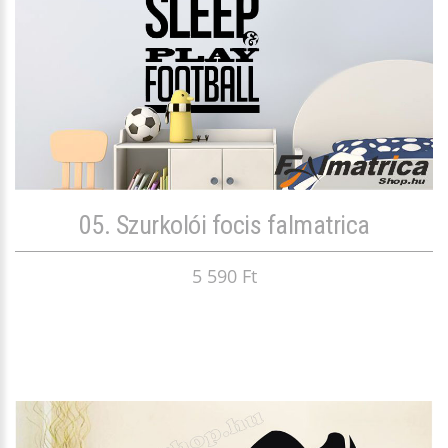
05. Szurkolói focis falmatrica
5 590 Ft