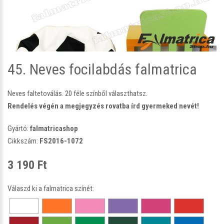
45. Neves focilabdás falmatrica
Neves faltetoválás. 20 féle színből választhatsz.
Rendelés végén a megjegyzés rovatba írd gyermeked nevét!
Gyártó:
falmatricashop
Cikkszám:
FS2016-1072
3 190 Ft
Válaszd ki a falmatrica színét: