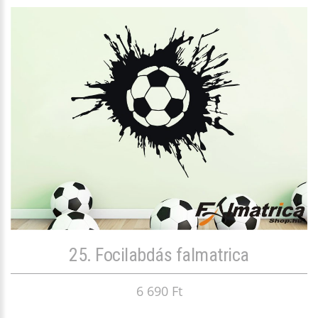
25. Focilabdás falmatrica
6 690 Ft