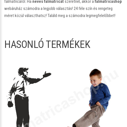
falmatricáról. Ha
neves falmatricát
szeretnél, akkor a
falmatricashop
webáruház számodra a legjobb választás! 24 féle szín és rengeteg
méret közül választhatsz! Találd meg a számodra legmegfelelőbbet!
HASONLÓ TERMÉKEK