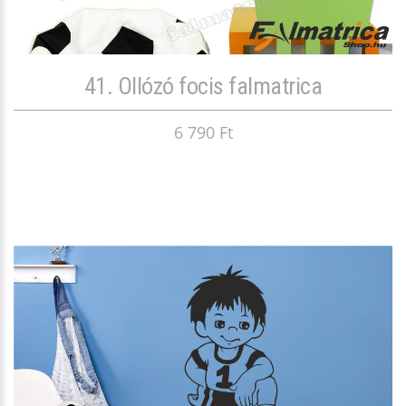
41. Ollózó focis falmatrica
6 790 Ft