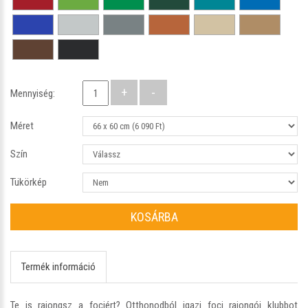
Mennyiség:
Méret
Szín
Tükörkép
KOSÁRBA
Termék információ
Te is rajongsz a fociért? Otthonodból igazi foci rajongói klubbot