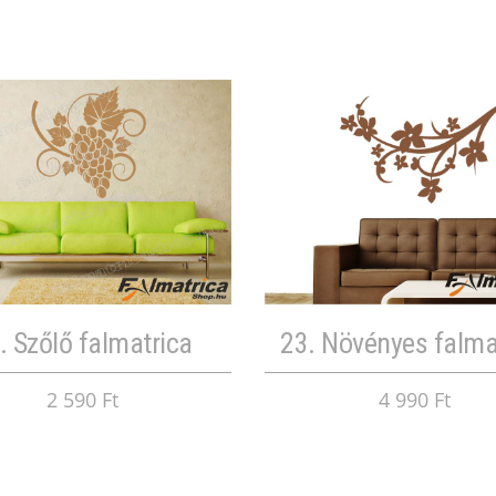
. Szőlő falmatrica
23. Növényes falma
2 590 Ft
4 990 Ft