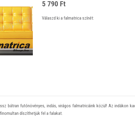
5 790 Ft
Válaszd ki a falmatrica színét:
ssz bátran futónövényes, indás, virágos falmatricáink közül! Az indákon ka
nomultan díszíthetjük fel a falakat.