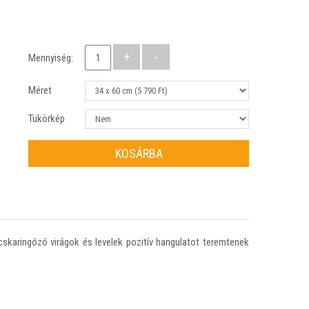
Mennyiség:
Méret
Tükörkép
KOSÁRBA
cskaringózó virágok és levelek pozitív hangulatot teremtenek