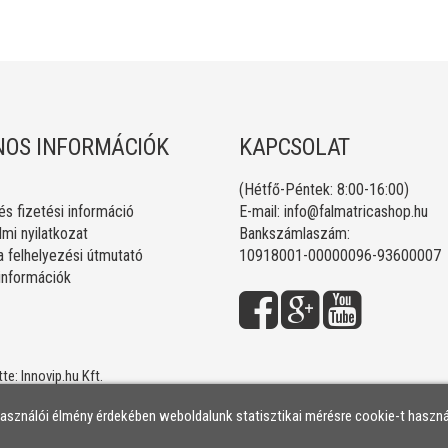
OS INFORMÁCIÓK
KAPCSOLAT
(Hétfő-Péntek: 8:00-16:00)
 és fizetési információ
E-mail:
info@falmatricashop.hu
mi nyilatkozat
Bankszámlaszám:
a felhelyezési útmutató
10918001-00000096-93600007
 információk
tte:
Innovip.hu Kft.
használói élmény érdekében weboldalunk statisztikai mérésre cookie-t haszná