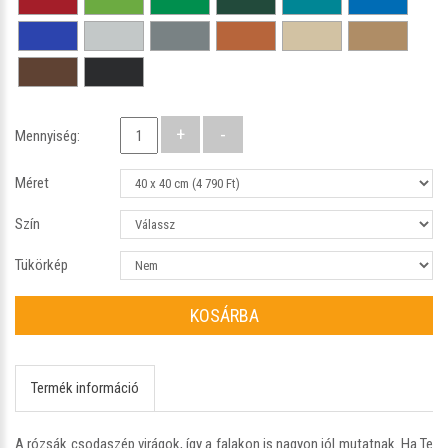
Mennyiség:
Méret
Szín
Tükörkép
KOSÁRBA
Termék információ
A rózsák csodaszép virágok, így a falakon is nagyon jól mutatnak. Ha Te