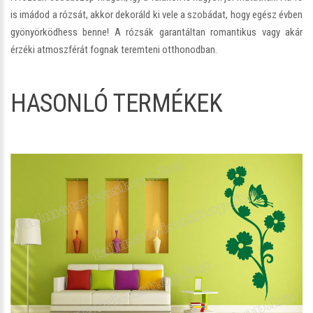
is imádod a rózsát, akkor dekoráld ki vele a szobádat, hogy egész évben
gyönyörködhess benne! A rózsák garantáltan romantikus vagy akár
érzéki atmoszférát fognak teremteni otthonodban.
HASONLÓ TERMÉKEK