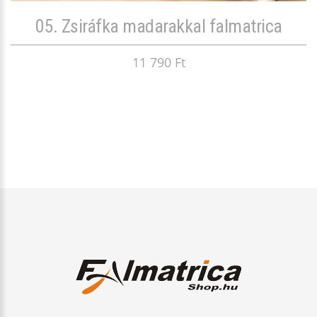
05. Zsiráfka madarakkal falmatrica
11 790 Ft