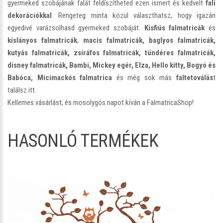
gyermeked szobájának falát feldíszítheted ezen ismert és kedvelt
fali
dekorációkkal
. Rengeteg minta közül választhatsz, hogy igazán
egyedivé varázsolhasd gyermeked szobáját.
Kisfiús falmatricák
és
kislányos falmatricák
,
macis falmatricák, baglyos falmatricák,
kutyás falmatricák, zsiráfos falmatricák, tündéres falmatricák,
disney falmatricák, Bambi, Mickey egér, Elza, Hello kitty, Bogyó és
Babóca, Micimackós falmatrica
és még sok más
faltetoválás
t
találsz itt.
Kellemes vásárlást, és mosolygós napot kíván a FalmatricaShop!
HASONLÓ TERMÉKEK