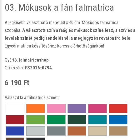
03. Mókusok a fán falmatrica
A legkisebb választható méret 60 x 40 cm. Mókusos falmatrica
szobába.
A választott szín a faág és mókusok színe lesz, a szív és a
levelek színét pedig rendelésnél a megjegyzés rovatba írd bele.
Egyedi matrica készítéséhez keress elérhetőségünkön!
Gyártó:
falmatricashop
Cikkszám:
FS2016-0794
6 190 Ft
Válaszd ki a falmatrica színét: