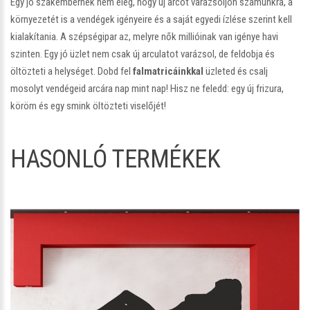
Egy jó szakembernek nem elég, hogy új arcot varázsoljon számunkra, a
környezetét is a vendégek igényeire és a saját egyedi ízlése szerint kell
kialakítania. A szépségipar az, melyre nők millióinak van igénye havi
szinten. Egy jó üzlet nem csak új arculatot varázsol, de feldobja és
öltözteti a helységet. Dobd fel
falmatricáinkkal
üzleted és csalj
mosolyt vendégeid arcára nap mint nap! Hisz ne feledd: egy új frizura,
köröm és egy smink öltözteti viselőjét!
HASONLÓ TERMÉKEK