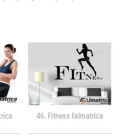
trica
46. Fitness falmatrica