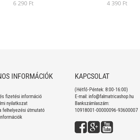
6 290 Ft
4 390 Ft
OS INFORMÁCIÓK
KAPCSOLAT
(Hétfő-Péntek: 8:00-16:00)
 és fizetési információ
E-mail:
info@falmatricashop.hu
mi nyilatkozat
Bankszámlaszám:
a felhelyezési útmutató
10918001-00000096-93600007
 információk