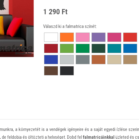
1 290 Ft
Válaszd ki a falmatrica színét:
nkra, a környezetét is a vendégek igényeire és a saját egyedi ízlése szerint 
, de feldobja és öltözteti a helységet. Dobd fel
falmatricáinkkal
üzleted és cs