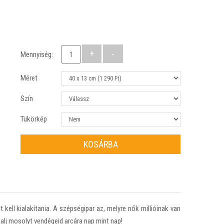
Mennyiség:
Méret
Szín
Tükörkép
KOSÁRBA
kell kialakítania. A szépségipar az, melyre nők millióinak van
alj mosolyt vendégeid arcára nap mint nap!