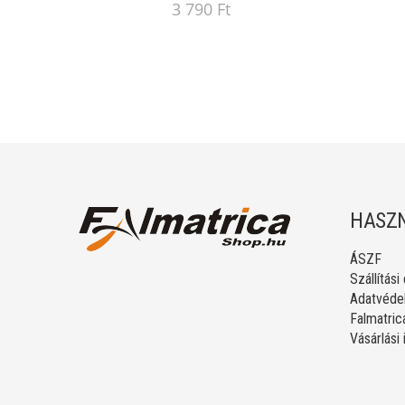
3 790 Ft
HASZN
ÁSZF
Szállítási
Adatvédel
Falmatric
Vásárlási