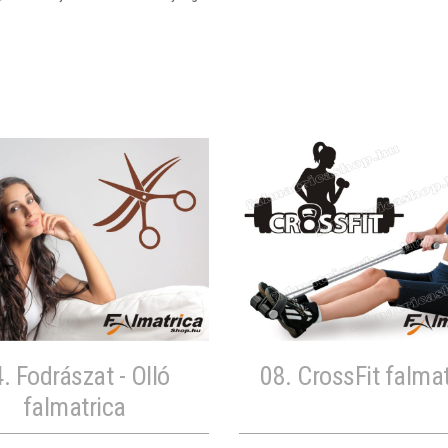
. Fodrászat - Olló
08. CrossFit falma
falmatrica