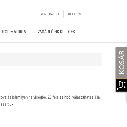
REGISZTRÁCIÓ
BELÉPÉS
BÚTOR MATRICA
VÁSÁRLÓINK KÜLDTÉK
toválás bármilyen helyiségbe. 20 féle színből választhatsz. Ha
készítjük!