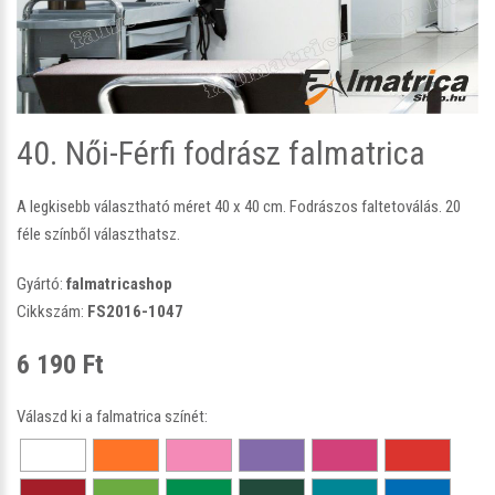
40. Női-Férfi fodrász falmatrica
A legkisebb választható méret 40 x 40 cm. Fodrászos faltetoválás. 20
féle színből választhatsz.
Gyártó:
falmatricashop
Cikkszám:
FS2016-1047
6 190 Ft
Válaszd ki a falmatrica színét: