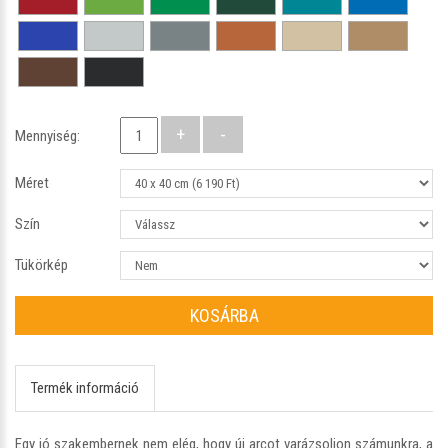
Mennyiség:
Méret
Szín
Tükörkép
KOSÁRBA
Termék információ
Egy jó szakembernek nem elég, hogy új arcot varázsoljon számunkra, a