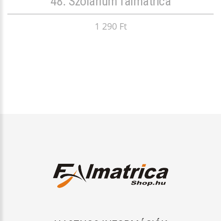
48. Szolárium falmatrica
1 290 Ft