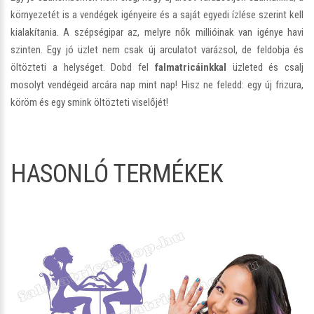
környezetét is a vendégek igényeire és a saját egyedi ízlése szerint kell
kialakítania. A szépségipar az, melyre nők millióinak van igénye havi
szinten. Egy jó üzlet nem csak új arculatot varázsol, de feldobja és
öltözteti a helységet. Dobd fel
falmatricáinkkal
üzleted és csalj
mosolyt vendégeid arcára nap mint nap! Hisz ne feledd: egy új frizura,
köröm és egy smink öltözteti viselőjét!
HASONLÓ TERMÉKEK