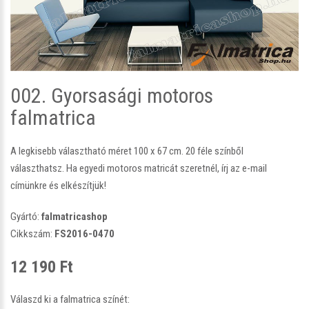
002. Gyorsasági motoros
falmatrica
A legkisebb választható méret 100 x 67 cm. 20 féle színből
választhatsz. Ha egyedi motoros matricát szeretnél, írj az e-mail
címünkre és elkészítjük!
Gyártó:
falmatricashop
Cikkszám:
FS2016-0470
12 190 Ft
Válaszd ki a falmatrica színét: