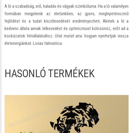
A ló a szabadság, erő, haladás és vágyak szimbóluma. Ha a ló valamilyen
formában megjelenik az életünkben, az gyors, meglepetésszerű
fejlődést és a tudat kiszélesedését eredményezheti. Akinek a ló a
kedvenc állata annak lelkesedést és optimizmust kölcsönöz, erőt ad a
kockázatok felvállalásához. Utat mutat arra: hogyan nyerhetjük vissza
életenergiánkat. Lovas falmatrica.
HASONLÓ TERMÉKEK