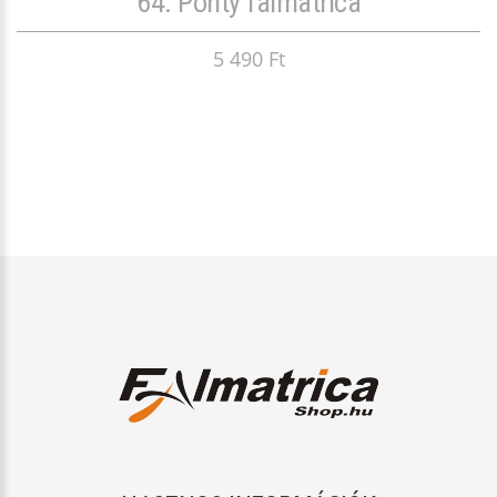
64. Ponty falmatrica
5 490 Ft