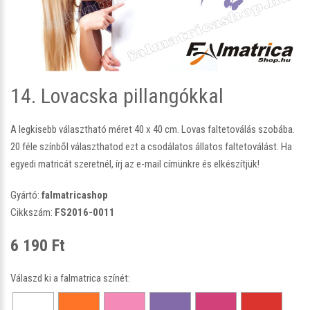
14. Lovacska pillangókkal
A legkisebb választható méret 40 x 40 cm. Lovas faltetoválás szobába.
20 féle színből választhatod ezt a csodálatos állatos faltetoválást. Ha
egyedi matricát szeretnél, írj az e-mail címünkre és elkészítjük!
Gyártó:
falmatricashop
Cikkszám:
FS2016-0011
6 190 Ft
Válaszd ki a falmatrica színét: