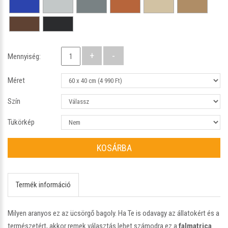
Mennyiség:
Méret
Szín
Tükörkép
KOSÁRBA
Termék információ
Milyen aranyos ez az ücsörgő bagoly. Ha Te is odavagy az állatokért és a
természetért, akkor remek választás lehet számodra ez a
falmatrica
.