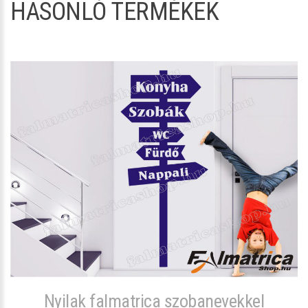
HASONLÓ TERMÉKEK
Nyilak falmatrica szobanevekkel