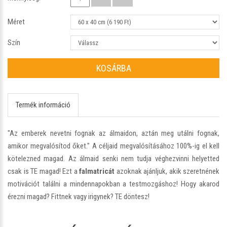
Méret
Szín
KOSÁRBA
Termék információ
"Az emberek nevetni fognak az álmaidon, aztán meg utálni fognak,
amikor megvalósítod őket." A céljaid megvalósításához 100%-ig el kell
kötelezned magad. Az álmaid senki nem tudja véghezvinni helyetted
csak is TE magad! Ezt a
falmatricát
azoknak ajánljuk, akik szeretnének
motivációt találni a mindennapokban a testmozgáshoz! Hogy akarod
érezni magad? Fittnek vagy irigynek? TE döntesz!