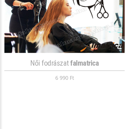
Női fodrászat
falmatrica
6 990 Ft