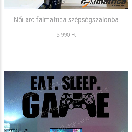
Női arc falmatrica szépségszalonba
5 990 Ft