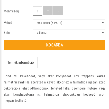
Mennyiség:
Méret
Szín
KOSÁRBA
Termék információ
Dobd fel kávézódat, vagy akár konyhádat egy frappáns
kávés
falmatricával
! Ha szereted a kávét, akkor ez a falmatrica igazán szép
dekorációja lehet otthonodnak. Teheted falra, csempére, hűtőre, vagy
akár konyhabútorra is. Falmatrica shopunkban kedvező áron
megvásárolható.