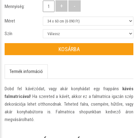
Mennyiség:
Méret
Szín
KOSÁRBA
Termék információ
Dobd fel kávézódat, vagy akár konyhádat egy frappáns
kávés
falmatricával
! Ha szereted a kávét, akkor ez a falmatrica igazán szép
dekorációja lehet otthonodnak. Teheted falra, csempére, hűtőre, vagy
akár konyhabútorra is. Falmatrica shopunkban kedvező áron
megvásárolható.