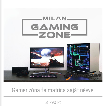
Gamer zóna falmatrica saját névvel
3 790 Ft