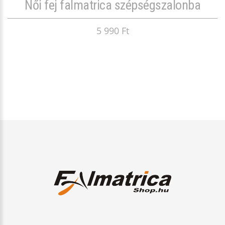
Női fej falmatrica szépségszalonba
5 990 Ft