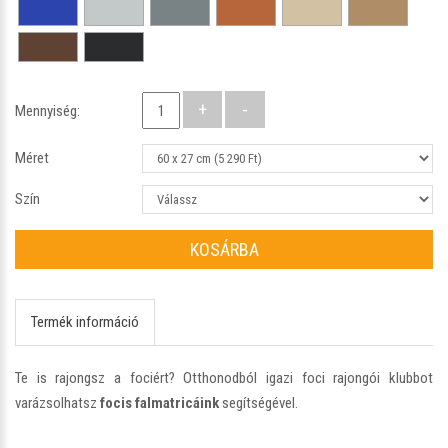
Mennyiség:
Méret
Szín
KOSÁRBA
Termék információ
Te is rajongsz a fociért? Otthonodból igazi foci rajongói klubbot
varázsolhatsz
focis falmatricáink
segítségével.