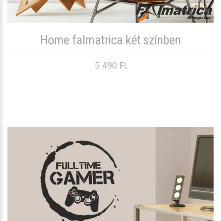
Home falmatrica két színben
5 490 Ft